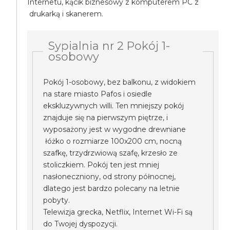
Internetu, kącik biznesowy z komputerem PC z
drukarką i skanerem.
Sypialnia nr 2 Pokój 1-
osobowy
Pokój 1-osobowy, bez balkonu, z widokiem
na stare miasto Pafos i osiedle
ekskluzywnych willi. Ten mniejszy pokój
znajduje się na pierwszym piętrze, i
wyposażony jest w wygodne drewniane
łóżko o rozmiarze 100x200 cm, nocną
szafkę, trzydrzwiową szafę, krzesło ze
stoliczkiem. Pokój ten jest mniej
nasłoneczniony, od strony północnej,
dlatego jest bardzo polecany na letnie
pobyty.
Telewizja grecka, Netflix, Internet Wi-Fi są
do Twojej dyspozycji.