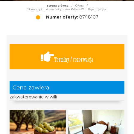
Strona główna
/
Oferta
/
Słoneczny Grudzień na Cyprze w Pafos w Willi Bajeczny Cypr
Numer oferty:
87/18107
Terminy / rezerwacja
Cena zawiera
zakwaterowanie w willi