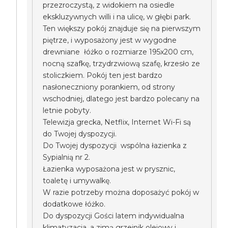
przezroczystą, z widokiem na osiedle
ekskluzywnych willi i na ulicę, w głębi park.
Ten większy pokój znajduje się na pierwszym
piętrze, i wyposażony jest w wygodne
drewniane łóżko o rozmiarze 195x200 cm,
nocną szafkę, trzydrzwiową szafę, krzesło ze
stoliczkiem. Pokój ten jest bardzo
nasłoneczniony porankiem, od strony
wschodniej, dlatego jest bardzo polecany na
letnie pobyty.
Telewizja grecka, Netflix, Internet Wi-Fi są
do Twojej dyspozycji.
Do Twojej dyspozycji wspólna łazienka z
Sypialnią nr 2.
Łazienka wyposażona jest w prysznic,
toaletę i umywalkę.
W razie potrzeby można doposażyć pokój w
dodatkowe łóżko.
Do dyspozycji Gości latem indywidualna
klimatyzacja, a zimą grzejnik olejowy i