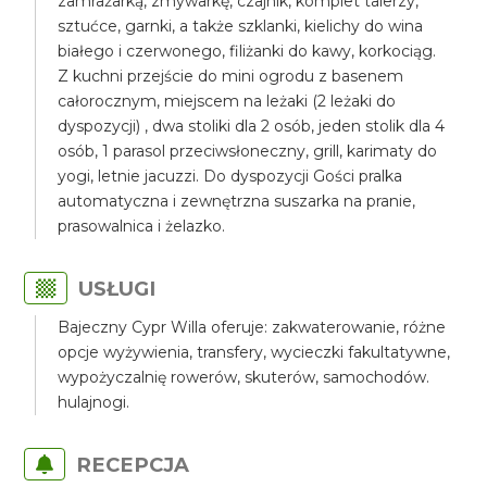
zamrażarką, zmywarkę, czajnik, komplet talerzy,
sztućce, garnki, a także szklanki, kielichy do wina
białego i czerwonego, filiżanki do kawy, korkociąg.
Z kuchni przejście do mini ogrodu z basenem
całorocznym, miejscem na leżaki (2 leżaki do
dyspozycji) , dwa stoliki dla 2 osób, jeden stolik dla 4
osób, 1 parasol przeciwsłoneczny, grill, karimaty do
yogi, letnie jacuzzi. Do dyspozycji Gości pralka
automatyczna i zewnętrzna suszarka na pranie,
prasowalnica i żelazko.
USŁUGI
Bajeczny Cypr Willa oferuje: zakwaterowanie, różne
opcje wyżywienia, transfery, wycieczki fakultatywne,
wypożyczalnię rowerów, skuterów, samochodów.
hulajnogi.
RECEPCJA