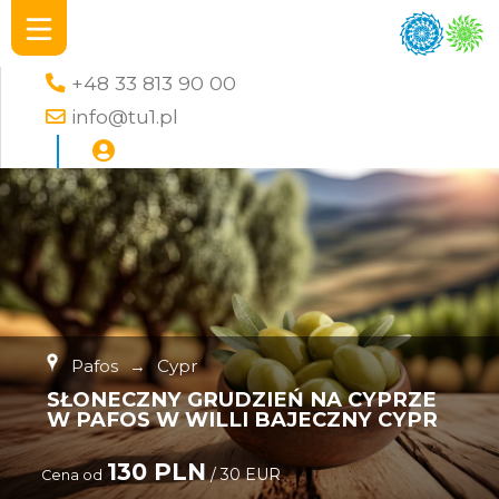
+48 33 813 90 00
info@tu1.pl
Pafos
→
Cypr
SŁONECZNY GRUDZIEŃ NA CYPRZE
W PAFOS W WILLI BAJECZNY CYPR
130 PLN
/ 30 EUR
Cena od