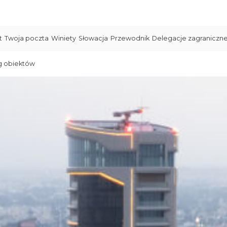
t
Twoja poczta
Winiety
Słowacja
Przewodnik
Delegacje zagraniczn
g obiektów