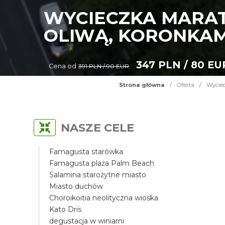
WYCIECZKA MARAT
OLIWĄ, KORONKAM
347 PLN / 80 EU
Cena od
391 PLN / 90 EUR
Strona główna
/
Oferta
/
Wyciec
NASZE CELE
Famagusta starówka
Famagusta plaża Palm Beach
Salamina starożytne miasto
Miasto duchów
Choroikoitia neolityczna wioska
Kato Dris
degustacja w winiarni