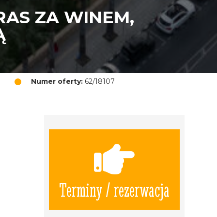
AS ZA WINEM,
Ą
Numer oferty:
62/18107
ą
Terminy / rezerwacja