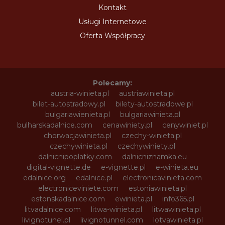
Kontakt
Usługi Internetowe
Oferta Współpracy
Polecamy:
austria-winieta.pl
austriawinieta.pl
bilet-autostradowy.pl
bilety-autostradowe.pl
bulgariawienieta.pl
bulgariawinieta.pl
bulharskadalnice.com
cenawiniety.pl
cenywiniet.pl
chorwacjawinieta.pl
czechy-winieta.pl
czechywinieta.pl
czechywiniety.pl
dalnicnipoplatky.com
dalnicniznamka.eu
digital-vignette.de
e-vignette.pl
e-winieta.eu
edalnice.org
edalnice.pl
electronicavinieta.com
electroniceviniete.com
estoniawinieta.pl
estonskadalnice.com
ewinieta.pl
info365.pl
litvadalnice.com
litwa-winieta.pl
litwawinieta.pl
livignotunel.pl
livignotunnel.com
lotvawinieta.pl