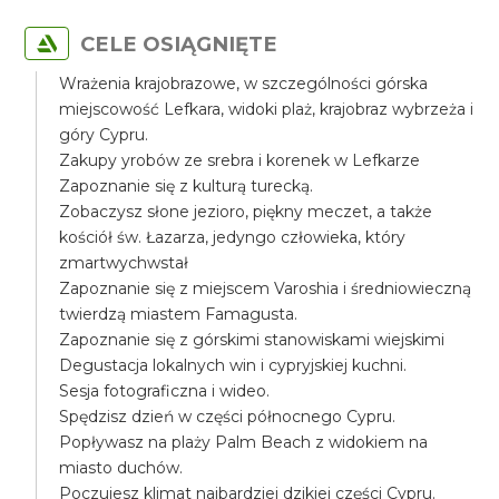
CELE OSIĄGNIĘTE
Wrażenia krajobrazowe, w szczególności górska
miejscowość Lefkara, widoki plaż, krajobraz wybrzeża i
góry Cypru.
Zakupy yrobów ze srebra i korenek w Lefkarze
Zapoznanie się z kulturą turecką.
Zobaczysz słone jezioro, piękny meczet, a także
kościół św. Łazarza, jedyngo człowieka, który
zmartwychwstał
Zapoznanie się z miejscem Varoshia i średniowieczną
twierdzą miastem Famagusta.
Zapoznanie się z górskimi stanowiskami wiejskimi
Degustacja lokalnych win i cypryjskiej kuchni.
Sesja fotograficzna i wideo.
Spędzisz dzień w części północnego Cypru.
Popływasz na plaży Palm Beach z widokiem na
miasto duchów.
Poczujesz klimat najbardziej dzikiej części Cypru.