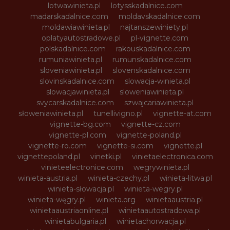
lotwawinieta.pl
lotysskadalnice.com
madarskadalnice.com
moldavskadalnice.com
moldawiawinieta.pl
najtanszewiniety.pl
oplatyautostradowe.pl
pl-vignette.com
polskadalnice.com
rakouskadalnice.com
rumuniawinieta.pl
rumunskadalnice.com
sloveniawinieta.pl
slovenskadalnice.com
slovinskadalnice.com
slowacja-winieta.pl
slowacjawinieta.pl
sloweniawinieta.pl
svycarskadalnice.com
szwajcariawinieta.pl
słoweniawinieta.pl
tunellivigno.pl
vignette-at.com
vignette-bg.com
vignette-cz.com
vignette-pl.com
vignette-poland.pl
vignette-ro.com
vignette-si.com
vignette.pl
vignettepoland.pl
vinetki.pl
vinietaelectronica.com
vinieteelectronice.com
wegrywinieta.pl
winieta-austria.pl
winieta-czechy.pl
winieta-litwa.pl
winieta-słowacja.pl
winieta-wegry.pl
winieta-węgry.pl
winieta.org
winietaaustria.pl
winietaaustriaonline.pl
winietaautostradowa.pl
winietabulgaria.pl
winietachorwacja.pl