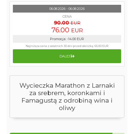
06.08.2026 - 06.08.2026
CENA
90.00
EUR
76.00
EUR
Promocja
:
-14.00
EUR
Najniższa cena z ostatnich 30 dni przed obniżką:
65.00 EUR
DALEJ
Wycieczka Marathon z Larnaki
za srebrem, koronkami i
Famagustą z odrobiną wina i
oliwy