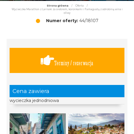
Strona główna
/
Oferta
/
Wycieczka Marathon z Larnaki za srebrem, koronkami i Famagustą z odrobiną wina i
oliwy
Numer oferty:
44/18107
Terminy / rezerwacja
Cena zawiera
wycieczka jednodniowa