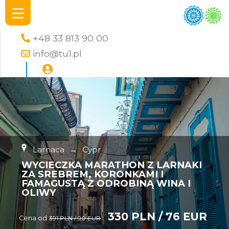
+48 33 813 90 00
info@tu1.pl
Larnaca
→
Cypr
WYCIECZKA MARATHON Z LARNAKI
ZA SREBREM, KORONKAMI I
FAMAGUSTĄ Z ODROBINĄ WINA I
OLIWY
330 PLN / 76 EUR
Cena od
391 PLN / 90 EUR