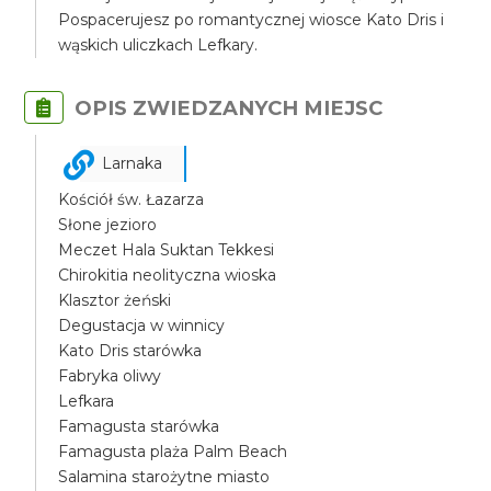
Pospacerujesz po romantycznej wiosce Kato Dris i
wąskich uliczkach Lefkary.
OPIS ZWIEDZANYCH MIEJSC
Larnaka
Kościół św. Łazarza
Słone jezioro
Meczet Hala Suktan Tekkesi
Chirokitia neolityczna wioska
Klasztor żeński
Degustacja w winnicy
Kato Dris starówka
Fabryka oliwy
Lefkara
Famagusta starówka
Famagusta plaża Palm Beach
Salamina starożytne miasto